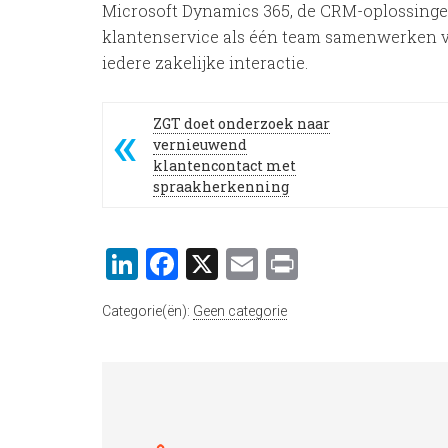
Microsoft Dynamics 365, de CRM-oplossing
klantenservice als één team samenwerken vo
iedere zakelijke interactie.
ZGT doet onderzoek naar
vernieuwend
klantencontact met
spraakherkenning
LinkedIn
Facebook
X
Email
Print
Categorie(ën):
Geen categorie