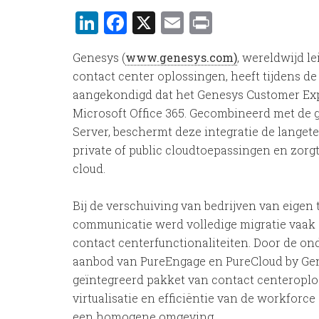
LinkedIn
Facebook
X
Email
Print
Genesys (
www.genesys.com)
, wereldwijd l
contact center oplossingen, heeft tijdens de
aangekondigd dat het Genesys Customer Exp
Microsoft Office 365. Gecombineerd met de g
Server, beschermt deze integratie de langeter
private of public cloudtoepassingen en zorgt
cloud.
Bij de verschuiving van bedrijven van eigen 
communicatie werd volledige migratie vaak 
contact centerfunctionaliteiten. Door de on
aanbod van PureEngage en PureCloud by Gene
geïntegreerd pakket van contact centeroplo
virtualisatie en efficiëntie van de workforce 
een homogene omgeving.