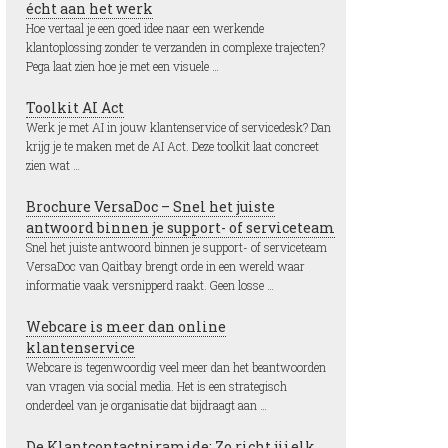
écht aan het werk
Hoe vertaal je een goed idee naar een werkende
klantoplossing zonder te verzanden in complexe trajecten?
Pega laat zien hoe je met een visuele …
Toolkit AI Act
Werk je met AI in jouw klantenservice of servicedesk? Dan
krijg je te maken met de AI Act. Deze toolkit laat concreet
zien wat …
Brochure VersaDoc – Snel het juiste
antwoord binnen je support- of serviceteam
Snel het juiste antwoord binnen je support- of serviceteam
VersaDoc van Qaitbay brengt orde in een wereld waar
informatie vaak versnipperd raakt. Geen losse …
Webcare is meer dan online
klantenservice
Webcare is tegenwoordig veel meer dan het beantwoorden
van vragen via social media. Het is een strategisch
onderdeel van je organisatie dat bijdraagt aan …
De Klantcontactpiramide: Zo richt jij elk