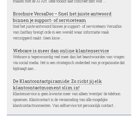
maken met de AI Act. Deze toolkit laat concreet zien wat …
Brochure VersaDoc – Snel het juiste antwoord
binnen je support- of serviceteam
Snel het juiste antwoord binnen je support- of serviceteam VersaDoc
van Qaitbay brengt orde in een wereld waar informatie vaak
versnipperd raakt. Geen losse …
Webcare is meer dan online klantenservice
Webcare is tegenwoordig veel meer dan het beantwoorden van vragen
via social media. Het is een strategisch onderdeel van je organisatie dat
bijdraagt aan …
De Klantcontactpiramide: Zo richt jij elk
klantcontactmoment slim in!
Klantenservice is geen kwestie meer van alleen ‘eventjes’ de telefoon
opnemen. Klantcontact is de verzameling van álle mogelijke
klantcontactmomenten. Van zelfservice tot persoonlijk contact …