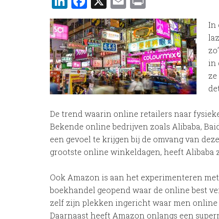
LinkedIn
Facebook
X
Email
Print
In
la
zo
in
ze
de
De trend waarin online retailers naar fysiek
Bekende online bedrijven zoals Alibaba, Bai
een gevoel te krijgen bij de omvang van deze
grootste online winkeldagen, heeft Alibaba z
Ook Amazon is aan het experimenteren met 
boekhandel geopend waar de online best verk
zelf zijn plekken ingericht waar men online 
Daarnaast heeft Amazon onlangs een superm