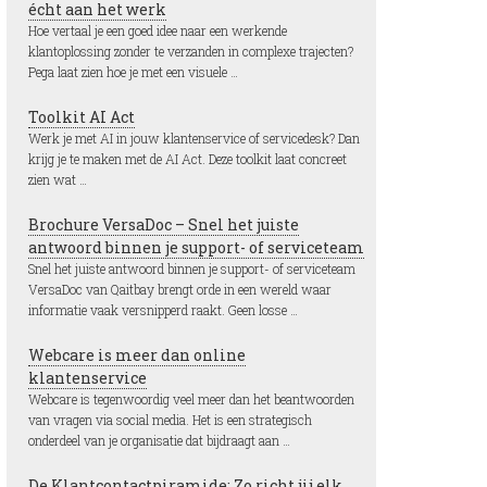
écht aan het werk
Hoe vertaal je een goed idee naar een werkende
klantoplossing zonder te verzanden in complexe trajecten?
Pega laat zien hoe je met een visuele …
Toolkit AI Act
Werk je met AI in jouw klantenservice of servicedesk? Dan
krijg je te maken met de AI Act. Deze toolkit laat concreet
zien wat …
Brochure VersaDoc – Snel het juiste
antwoord binnen je support- of serviceteam
Snel het juiste antwoord binnen je support- of serviceteam
VersaDoc van Qaitbay brengt orde in een wereld waar
informatie vaak versnipperd raakt. Geen losse …
Webcare is meer dan online
klantenservice
Webcare is tegenwoordig veel meer dan het beantwoorden
van vragen via social media. Het is een strategisch
onderdeel van je organisatie dat bijdraagt aan …
De Klantcontactpiramide: Zo richt jij elk