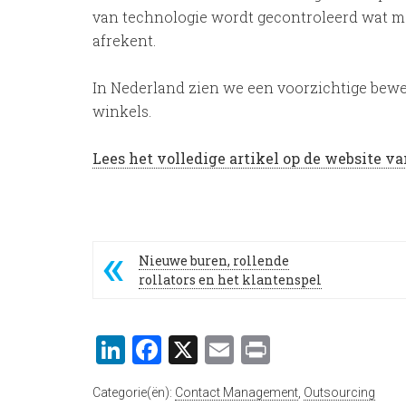
van technologie wordt gecontroleerd wat m
afrekent.
In Nederland zien we een voorzichtige bew
winkels.
Lees het volledige artikel op de website 
Nieuwe buren, rollende
rollators en het klantenspel
LinkedIn
Facebook
X
Email
Print
Categorie(ën):
Contact Management
,
Outsourcing