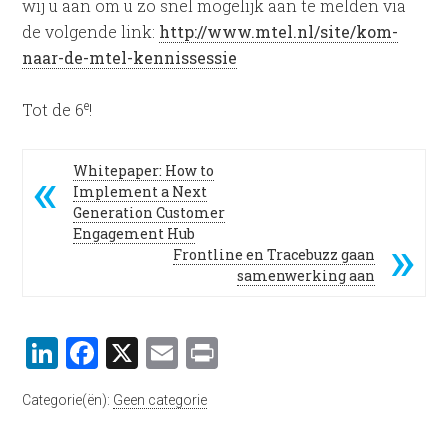
wij u aan om u zo snel mogelijk aan te melden via
de volgende link:
http://www.mtel.nl/site/kom-
naar-de-mtel-kennissessie
e
Tot de 6
!
Whitepaper: How to
Implement a Next
Generation Customer
Engagement Hub
Frontline en Tracebuzz gaan
samenwerking aan
LinkedIn
Facebook
X
Email
Print
Categorie(ën):
Geen categorie