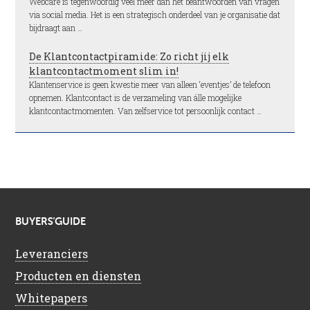
Webcare is tegenwoordig veel meer dan het beantwoorden van vragen
via social media. Het is een strategisch onderdeel van je organisatie dat
bijdraagt aan …
De Klantcontactpiramide: Zo richt jij elk
klantcontactmoment slim in!
Klantenservice is geen kwestie meer van alleen ‘eventjes’ de telefoon
opnemen. Klantcontact is de verzameling van álle mogelijke
klantcontactmomenten. Van zelfservice tot persoonlijk contact …
BUYERS’GUIDE
Leveranciers
Producten en diensten
Whitepapers