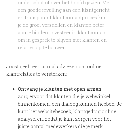
onderschat of over het hoofd gezien. Met
een goede invulling aan een klantgericht
en transparant klantcontactproces kun
je de groei versnellen en klanten beter
aan je binden. Investeer in klantcontact
om in gesprek te blijven met klanten en
relaties op te bouwen.
Joost geeft een aantal adviezen om online
klantrelaties te versterken:
Ontvang je klanten met open armen
Zorg ervoor dat klanten die je webwinkel
binnenkomen, een dialoog kunnen hebben. Je
kunt het websitebezoek, klantgedrag online
analyseren, zodat je kunt zorgen voor het
juiste aantal medewerkers die je merk