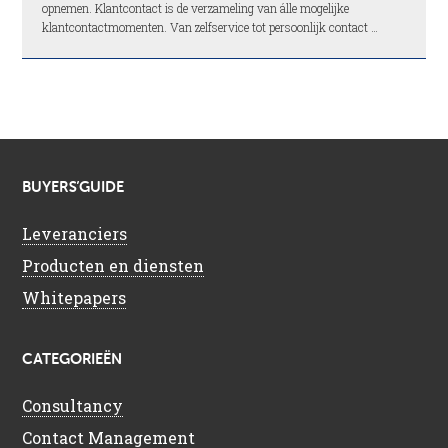
opnemen. Klantcontact is de verzameling van álle mogelijke
klantcontactmomenten. Van zelfservice tot persoonlijk contact …
BUYERS’GUIDE
Leveranciers
Producten en diensten
Whitepapers
CATEGORIEËN
Consultancy
Contact Management