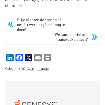
stemmen.
Blije klanten de brandstof
om dit werk nog heel lang te
doen!
"We kunnen niet om
thuiswerken heen"
LinkedIn
Facebook
X
Email
Print
Categorie(ën):
Geen categorie