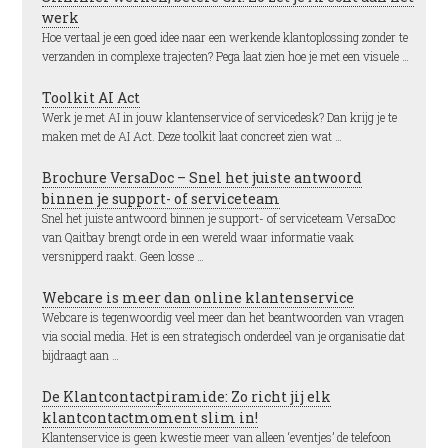
werk
Hoe vertaal je een goed idee naar een werkende klantoplossing zonder te
verzanden in complexe trajecten? Pega laat zien hoe je met een visuele …
Toolkit AI Act
Werk je met AI in jouw klantenservice of servicedesk? Dan krijg je te
maken met de AI Act. Deze toolkit laat concreet zien wat …
Brochure VersaDoc – Snel het juiste antwoord
binnen je support- of serviceteam
Snel het juiste antwoord binnen je support- of serviceteam VersaDoc
van Qaitbay brengt orde in een wereld waar informatie vaak
versnipperd raakt. Geen losse …
Webcare is meer dan online klantenservice
Webcare is tegenwoordig veel meer dan het beantwoorden van vragen
via social media. Het is een strategisch onderdeel van je organisatie dat
bijdraagt aan …
De Klantcontactpiramide: Zo richt jij elk
klantcontactmoment slim in!
Klantenservice is geen kwestie meer van alleen ‘eventjes’ de telefoon