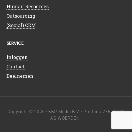
Human Resources
Outsourcing
(Social) CRM
SERVICE
Inloggen
Contact
Deelnemen
Copyright © 2026 ·
BBP Media B.V.
· Postbus 276 · 3440
AG WOERDEN ·