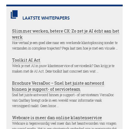
LAATSTE WHITEPAPERS
Slimmer werken, betere CX: Zo zet je AI écht aan het
werk
Hoe vertaal je een goed idee naar een werkende klantoplossing zonder te
verzanden in complexe trajecten? Pega laat zien hoe je met een visuele …
Toolkit AI Act
Werk je met AI in jouw klantenservice of servicedesk? Dan krijg je te
maken met de AI Act. Deze toolkit laat concreet zien wat …
Brochure VersaDoc – Snel het juiste antwoord
binnen je support- of serviceteam
Snel het juiste antwoord binnen je support- of serviceteam VersaDoc
van Qaitbay brengt orde in een wereld waar informatie vaak
versnipperd raakt. Geen losse …
Webcare is meer dan online klantenservice
Webcare is tegenwoordig veel meer dan het beantwoorden van vragen
via social media. Het is een strategisch onderdeel van je organisatie dat