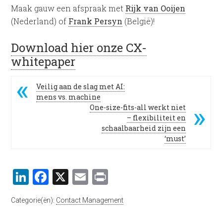
Maak gauw een afspraak met
Rijk van Ooijen
(Nederland) of
Frank Persyn
(België)!
Download hier onze CX-
whitepaper
Veilig aan de slag met AI:
mens vs. machine
One-size-fits-all werkt niet
– flexibiliteit en
schaalbaarheid zijn een
‘must’
LinkedIn
Facebook
X
Email
Print
Categorie(ën):
Contact Management