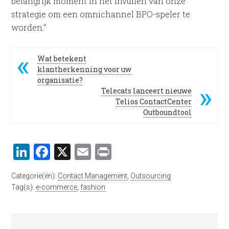
belangrijk moment in het invullen van onze
strategie om een omnichannel BPO-speler te
worden.“
Wat betekent
klantherkenning voor uw
organisatie?
Telecats lanceert nieuwe
Telios ContactCenter
Outboundtool
LinkedIn
Facebook
X
Email
Print
Categorie(ën):
Contact Management
,
Outsourcing
Tag(s):
e-commerce
,
fashion