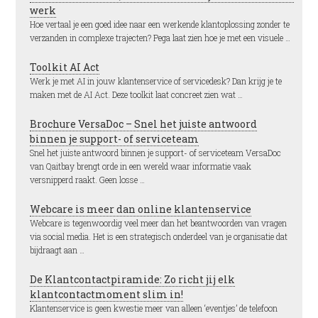
werk
Hoe vertaal je een goed idee naar een werkende klantoplossing zonder te
verzanden in complexe trajecten? Pega laat zien hoe je met een visuele …
Toolkit AI Act
Werk je met AI in jouw klantenservice of servicedesk? Dan krijg je te
maken met de AI Act. Deze toolkit laat concreet zien wat …
Brochure VersaDoc – Snel het juiste antwoord
binnen je support- of serviceteam
Snel het juiste antwoord binnen je support- of serviceteam VersaDoc
van Qaitbay brengt orde in een wereld waar informatie vaak
versnipperd raakt. Geen losse …
Webcare is meer dan online klantenservice
Webcare is tegenwoordig veel meer dan het beantwoorden van vragen
via social media. Het is een strategisch onderdeel van je organisatie dat
bijdraagt aan …
De Klantcontactpiramide: Zo richt jij elk
klantcontactmoment slim in!
Klantenservice is geen kwestie meer van alleen ‘eventjes’ de telefoon