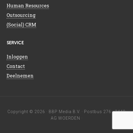
Human Resources
Outsourcing
(Social) CRM
SERVICE
Inloggen
Contact
Deelnemen
Copyright © 2026 ·
BBP Media B.V.
· Postbus 276 · 3440
AG WOERDEN ·