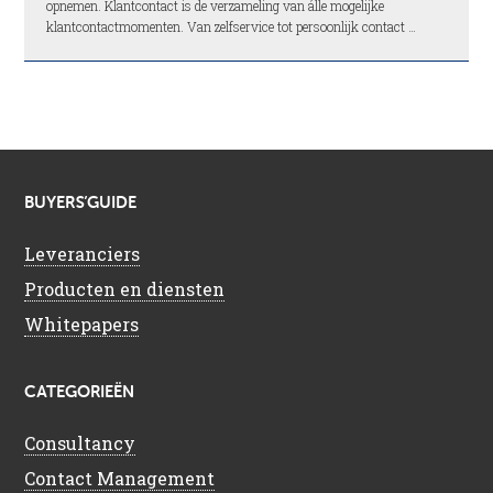
opnemen. Klantcontact is de verzameling van álle mogelijke
klantcontactmomenten. Van zelfservice tot persoonlijk contact …
BUYERS’GUIDE
Leveranciers
Producten en diensten
Whitepapers
CATEGORIEËN
Consultancy
Contact Management