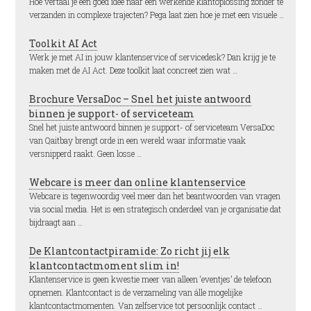
Hoe vertaal je een goed idee naar een werkende klantoplossing zonder te
verzanden in complexe trajecten? Pega laat zien hoe je met een visuele …
Toolkit AI Act
Werk je met AI in jouw klantenservice of servicedesk? Dan krijg je te
maken met de AI Act. Deze toolkit laat concreet zien wat …
Brochure VersaDoc – Snel het juiste antwoord
binnen je support- of serviceteam
Snel het juiste antwoord binnen je support- of serviceteam VersaDoc
van Qaitbay brengt orde in een wereld waar informatie vaak
versnipperd raakt. Geen losse …
Webcare is meer dan online klantenservice
Webcare is tegenwoordig veel meer dan het beantwoorden van vragen
via social media. Het is een strategisch onderdeel van je organisatie dat
bijdraagt aan …
De Klantcontactpiramide: Zo richt jij elk
klantcontactmoment slim in!
Klantenservice is geen kwestie meer van alleen ‘eventjes’ de telefoon
opnemen. Klantcontact is de verzameling van álle mogelijke
klantcontactmomenten. Van zelfservice tot persoonlijk contact …