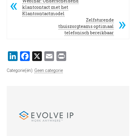
Webinar: Onderscheidend
klantcontact met het
Klantcontactmodel
Zelfsturende
thuiszorgteams optimaal
telefonisch bereikbaar
LinkedIn
Facebook
X
Email
Print
Categorie(ën):
Geen categorie