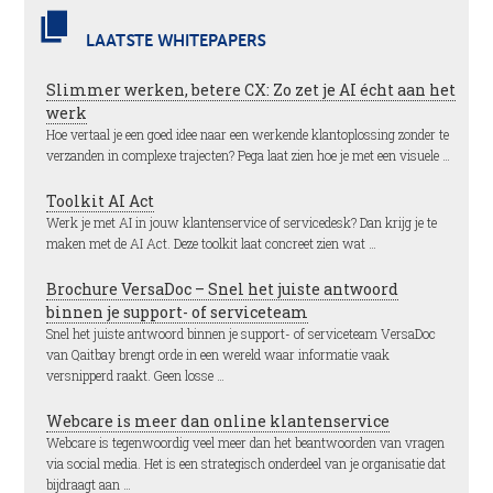
LAATSTE WHITEPAPERS
Slimmer werken, betere CX: Zo zet je AI écht aan het
werk
Hoe vertaal je een goed idee naar een werkende klantoplossing zonder te
verzanden in complexe trajecten? Pega laat zien hoe je met een visuele …
Toolkit AI Act
Werk je met AI in jouw klantenservice of servicedesk? Dan krijg je te
maken met de AI Act. Deze toolkit laat concreet zien wat …
Brochure VersaDoc – Snel het juiste antwoord
binnen je support- of serviceteam
Snel het juiste antwoord binnen je support- of serviceteam VersaDoc
van Qaitbay brengt orde in een wereld waar informatie vaak
versnipperd raakt. Geen losse …
Webcare is meer dan online klantenservice
Webcare is tegenwoordig veel meer dan het beantwoorden van vragen
via social media. Het is een strategisch onderdeel van je organisatie dat
bijdraagt aan …