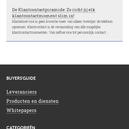
De Klantcontactpiramide: Zo richt jij elk
klantcontactmoment slim in!
Klantenservice is geen kwestie meer van alleen ‘eventjes’ de telefoon
opnemen. Klantcontact is de verzameling van álle mogelijke
klantcontactmomenten. Van zelfservice tot persoonlijk contact …
BUYERS’GUIDE
Leveranciers
Producten en diensten
Whitepapers
CATEGORIEËN