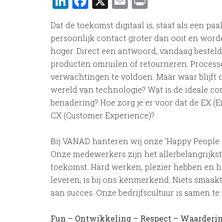
LinkedIn
Facebook
X
Email
Print
Dat de toekomst digitaal is, staat als een paa
persoonlijk contact groter dan ooit en wo
hoger. Direct een antwoord, vandaag besteld
producten omruilen of retourneren. Proces
verwachtingen te voldoen. Maar waar blijft 
wereld van technologie? Wat is de ideale c
benadering? Hoe zorg je er voor dat de EX (
CX (Customer Experience)?
Bij VANAD hanteren wij onze ‘Happy People – 
Onze medewerkers zijn het allerbelangrijkst
toekomst. Hard werken, plezier hebben en het
leveren, is bij ons kenmerkend. Niets smaak
aan succes. Onze bedrijfscultuur is samen 
Fun – Ontwikkeling – Respect – Waarderin