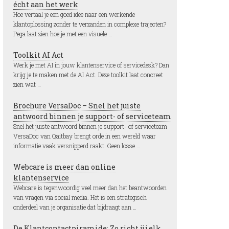
écht aan het werk
Hoe vertaal je een goed idee naar een werkende
klantoplossing zonder te verzanden in complexe trajecten?
Pega laat zien hoe je met een visuele …
Toolkit AI Act
Werk je met AI in jouw klantenservice of servicedesk? Dan
krijg je te maken met de AI Act. Deze toolkit laat concreet
zien wat …
Brochure VersaDoc – Snel het juiste
antwoord binnen je support- of serviceteam
Snel het juiste antwoord binnen je support- of serviceteam
VersaDoc van Qaitbay brengt orde in een wereld waar
informatie vaak versnipperd raakt. Geen losse …
Webcare is meer dan online
klantenservice
Webcare is tegenwoordig veel meer dan het beantwoorden
van vragen via social media. Het is een strategisch
onderdeel van je organisatie dat bijdraagt aan …
De Klantcontactpiramide: Zo richt jij elk