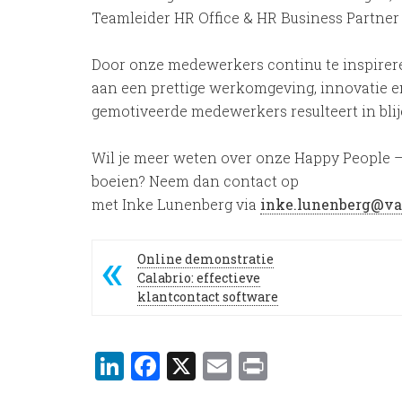
Teamleider HR Office & HR Business Partner
Door onze medewerkers continu te inspireren
aan een prettige werkomgeving, innovatie en
gemotiveerde medewerkers resulteert in blij
Wil je meer weten over onze Happy People –
boeien? Neem dan contact op
met Inke Lunenberg via
inke.lunenberg@v
Online demonstratie
Calabrio: effectieve
klantcontact software
LinkedIn
Facebook
X
Email
Print