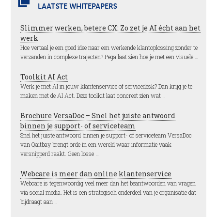
LAATSTE WHITEPAPERS
Slimmer werken, betere CX: Zo zet je AI écht aan het
werk
Hoe vertaal je een goed idee naar een werkende klantoplossing zonder te
verzanden in complexe trajecten? Pega laat zien hoe je met een visuele …
Toolkit AI Act
Werk je met AI in jouw klantenservice of servicedesk? Dan krijg je te
maken met de AI Act. Deze toolkit laat concreet zien wat …
Brochure VersaDoc – Snel het juiste antwoord
binnen je support- of serviceteam
Snel het juiste antwoord binnen je support- of serviceteam VersaDoc
van Qaitbay brengt orde in een wereld waar informatie vaak
versnipperd raakt. Geen losse …
Webcare is meer dan online klantenservice
Webcare is tegenwoordig veel meer dan het beantwoorden van vragen
via social media. Het is een strategisch onderdeel van je organisatie dat
bijdraagt aan …