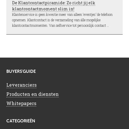
De Klantcontactpiramide: Zo richt jij elk
klantcontactmoment slim in!
Klantenservice is geen kwestie meer van alleen ‘eventjes’ de telefoon
opnemen. Klantcontact is de verzameling van álle mogelijke
klantcontactmomenten. Van zelfservice tot persoonlijk contact …
BUYERS’GUIDE
Leveranciers
Producten en diensten
Whitepapers
CATEGORIEËN