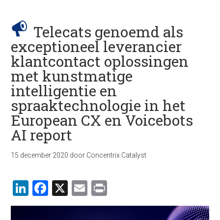
Telecats genoemd als
exceptioneel leverancier
klantcontact oplossingen
met kunstmatige
intelligentie en
spraaktechnologie in het
European CX en Voicebots
AI report
15 december 2020
door
Concentrix Catalyst
LinkedIn
Facebook
X
Email
Print