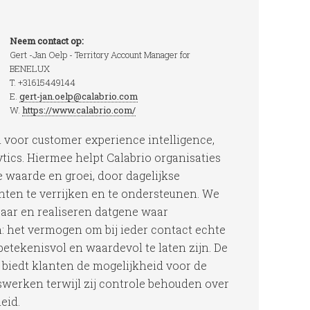
Neem contact op:
Gert -Jan Oelp - Territory Account Manager for
BENELUX
T. +31615449144
E.
gert-jan.oelp@calabrio.com
W.
https://www.calabrio.com/
n voor customer experience intelligence,
ics. Hiermee helpt Calabrio organisaties
 waarde en groei, door dagelijkse
anten te verrijken en te ondersteunen. We
baar en realiseren datgene waar
n: het vermogen om bij ieder contact echte
etekenisvol en waardevol te laten zijn. De
 biedt klanten de mogelijkheid voor de
swerken terwijl zij controle behouden over
eid.