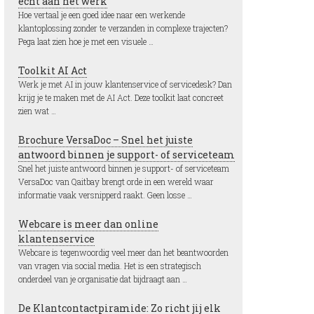
écht aan het werk
Hoe vertaal je een goed idee naar een werkende
klantoplossing zonder te verzanden in complexe trajecten?
Pega laat zien hoe je met een visuele …
Toolkit AI Act
Werk je met AI in jouw klantenservice of servicedesk? Dan
krijg je te maken met de AI Act. Deze toolkit laat concreet
zien wat …
Brochure VersaDoc – Snel het juiste
antwoord binnen je support- of serviceteam
Snel het juiste antwoord binnen je support- of serviceteam
VersaDoc van Qaitbay brengt orde in een wereld waar
informatie vaak versnipperd raakt. Geen losse …
Webcare is meer dan online
klantenservice
Webcare is tegenwoordig veel meer dan het beantwoorden
van vragen via social media. Het is een strategisch
onderdeel van je organisatie dat bijdraagt aan …
De Klantcontactpiramide: Zo richt jij elk