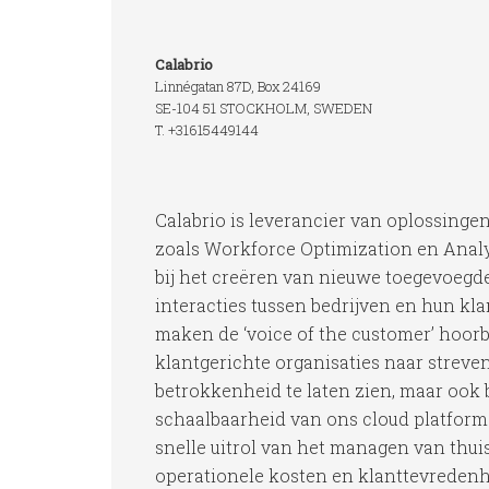
Calabrio
Linnégatan 87D, Box 24169
SE-104 51 STOCKHOLM, SWEDEN
T. +31615449144
Calabrio is leverancier van oplossinge
zoals Workforce Optimization en Analyt
bij het creëren van nieuwe toegevoegde
interacties tussen bedrijven en hun kl
maken de ‘voice of the customer’ hoor
klantgerichte organisaties naar streve
betrokkenheid te laten zien, maar ook b
schaalbaarheid van ons cloud platform
snelle uitrol van het managen van thui
operationele kosten en klanttevredenh