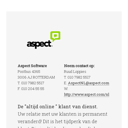
Aspect Software
Neem contact op:
Postbus 4365
Ruud Loppies
3006 AJ ROTTERDAM
T. 010 7982 5517
T. 010 7982 5517
E.
AspectNL@aspect.com
F. 010 204 55 55
W.
http://www.aspect.com/nl
De "altijd online " klant van dienst.
Uw relatie met uw klanten is permanent
veranderd! Dit is het tijdperk van de