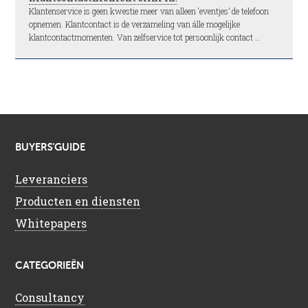
Klantenservice is geen kwestie meer van alleen ‘eventjes’ de telefoon
opnemen. Klantcontact is de verzameling van álle mogelijke
klantcontactmomenten. Van zelfservice tot persoonlijk contact …
BUYERS’GUIDE
Leveranciers
Producten en diensten
Whitepapers
CATEGORIEËN
Consultancy