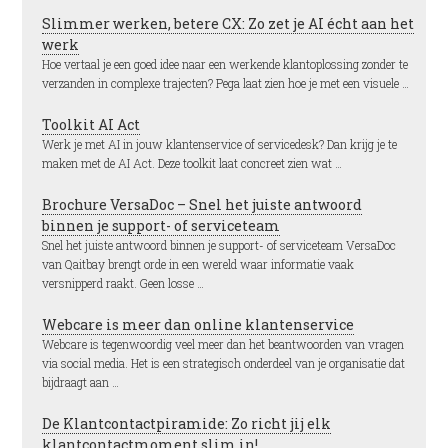
Slimmer werken, betere CX: Zo zet je AI écht aan het
werk
Hoe vertaal je een goed idee naar een werkende klantoplossing zonder te
verzanden in complexe trajecten? Pega laat zien hoe je met een visuele …
Toolkit AI Act
Werk je met AI in jouw klantenservice of servicedesk? Dan krijg je te
maken met de AI Act. Deze toolkit laat concreet zien wat …
Brochure VersaDoc – Snel het juiste antwoord
binnen je support- of serviceteam
Snel het juiste antwoord binnen je support- of serviceteam VersaDoc
van Qaitbay brengt orde in een wereld waar informatie vaak
versnipperd raakt. Geen losse …
Webcare is meer dan online klantenservice
Webcare is tegenwoordig veel meer dan het beantwoorden van vragen
via social media. Het is een strategisch onderdeel van je organisatie dat
bijdraagt aan …
De Klantcontactpiramide: Zo richt jij elk
klantcontactmoment slim in!