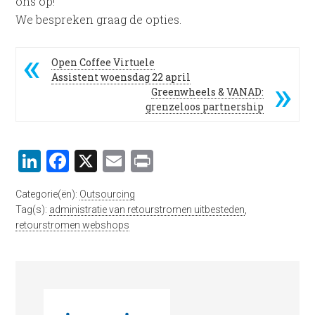
ons op!
We bespreken graag de opties.
Open Coffee Virtuele
Assistent woensdag 22 april
Greenwheels & VANAD:
grenzeloos partnership
LinkedIn
Facebook
X
Email
Print
Categorie(ën):
Outsourcing
Tag(s):
administratie van retourstromen uitbesteden
,
retourstromen webshops