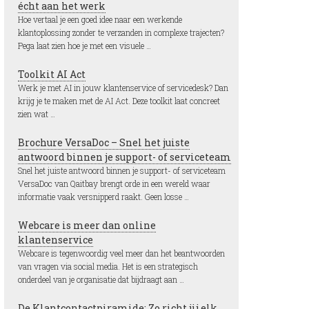
écht aan het werk
Hoe vertaal je een goed idee naar een werkende
klantoplossing zonder te verzanden in complexe trajecten?
Pega laat zien hoe je met een visuele …
Toolkit AI Act
Werk je met AI in jouw klantenservice of servicedesk? Dan
krijg je te maken met de AI Act. Deze toolkit laat concreet
zien wat …
Brochure VersaDoc – Snel het juiste
antwoord binnen je support- of serviceteam
Snel het juiste antwoord binnen je support- of serviceteam
VersaDoc van Qaitbay brengt orde in een wereld waar
informatie vaak versnipperd raakt. Geen losse …
Webcare is meer dan online
klantenservice
Webcare is tegenwoordig veel meer dan het beantwoorden
van vragen via social media. Het is een strategisch
onderdeel van je organisatie dat bijdraagt aan …
De Klantcontactpiramide: Zo richt jij elk