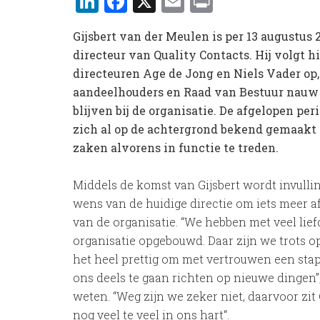
LinkedIn
Facebook
X
Email
Print
Gijsbert van der Meulen is per 13 augustus
directeur van Quality Contacts. Hij volgt 
directeuren Age de Jong en Niels Vader op,
aandeelhouders en Raad van Bestuur nauw
blijven bij de organisatie. De afgelopen per
zich al op de achtergrond bekend gemaakt 
zaken alvorens in functie te treden.
Middels de komst van Gijsbert wordt invulli
wens van de huidige directie om iets meer 
van de organisatie. “We hebben met veel lief
organisatie opgebouwd. Daar zijn we trots op
het heel prettig om met vertrouwen een stap
ons deels te gaan richten op nieuwe dingen”
weten. “Weg zijn we zeker niet, daarvoor zit
nog veel te veel in ons hart“.