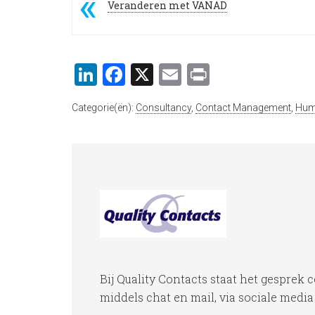
Veranderen met VANAD
LinkedIn
Facebook
X
Email
Print
Categorie(ën):
Consultancy
,
Contact Management
,
Hum
Bij Quality Contacts staat het gesprek c
middels chat en mail, via sociale media 