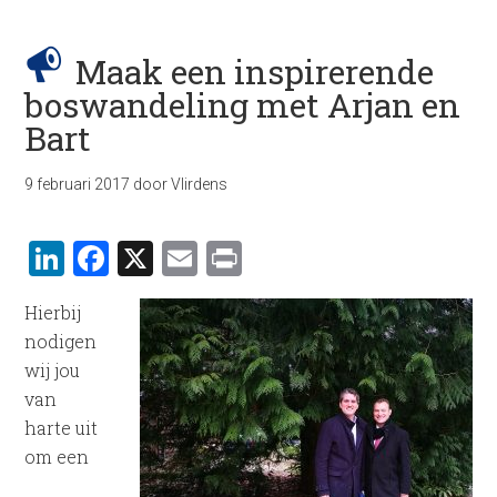
Maak een inspirerende
boswandeling met Arjan en
Bart
9 februari 2017
door
Vlirdens
LinkedIn
Facebook
X
Email
Print
Hierbij
nodigen
wij jou
van
harte uit
om een