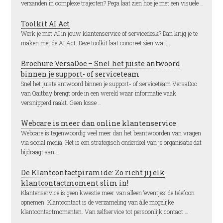
verzanden in complexe trajecten? Pega laat zien hoe je met een visuele …
Toolkit AI Act
Werk je met AI in jouw klantenservice of servicedesk? Dan krijg je te
maken met de AI Act. Deze toolkit laat concreet zien wat …
Brochure VersaDoc – Snel het juiste antwoord
binnen je support- of serviceteam
Snel het juiste antwoord binnen je support- of serviceteam VersaDoc
van Qaitbay brengt orde in een wereld waar informatie vaak
versnipperd raakt. Geen losse …
Webcare is meer dan online klantenservice
Webcare is tegenwoordig veel meer dan het beantwoorden van vragen
via social media. Het is een strategisch onderdeel van je organisatie dat
bijdraagt aan …
De Klantcontactpiramide: Zo richt jij elk
klantcontactmoment slim in!
Klantenservice is geen kwestie meer van alleen ‘eventjes’ de telefoon
opnemen. Klantcontact is de verzameling van álle mogelijke
klantcontactmomenten. Van zelfservice tot persoonlijk contact …