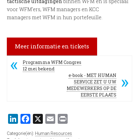
tactische uitdagingen
binnen WFM en is speciaal
voor WFM’ers, WFM managers en KCC
managers met WFM in hun portefeuille.
Meer informatie en tickets
Programma WFM Congres
12 mei bekend
e-book - MET HUMAN
SERVICE ZET U UW
MEDEWERKERS OP DE
EERSTE PLAATS
LinkedIn
Facebook
X
Email
Print
Categorie(ën):
Human Resources