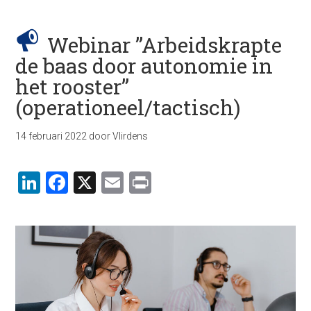
Webinar ”Arbeidskrapte
de baas door autonomie in
het rooster”
(operationeel/tactisch)
14 februari 2022
door
Vlirdens
LinkedIn
Facebook
X
Email
Print