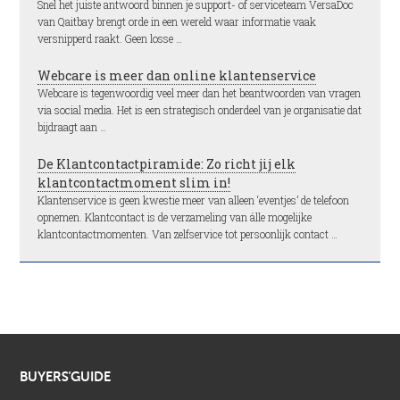
Snel het juiste antwoord binnen je support- of serviceteam VersaDoc
van Qaitbay brengt orde in een wereld waar informatie vaak
versnipperd raakt. Geen losse …
Webcare is meer dan online klantenservice
Webcare is tegenwoordig veel meer dan het beantwoorden van vragen
via social media. Het is een strategisch onderdeel van je organisatie dat
bijdraagt aan …
De Klantcontactpiramide: Zo richt jij elk
klantcontactmoment slim in!
Klantenservice is geen kwestie meer van alleen ‘eventjes’ de telefoon
opnemen. Klantcontact is de verzameling van álle mogelijke
klantcontactmomenten. Van zelfservice tot persoonlijk contact …
BUYERS’GUIDE